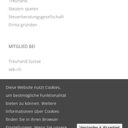
Treuhand
Steuern sparen
Steuerberatungsgesellschaft
Firma gründen
MITGLIED BEI
Treuhand Suisse
veb.ch
Diese Website nutzt Cookies,
KONTAKT
um bestmögliche Funktionalität
bieten zu können. Weitere
BeBuFina GmbH
Informationen über Cookies
Birkenstrasse 47, CH-6343 Rotkreuz
finden Sie in Ihren Browser-
T. +41 41 799 79 19
Einstellungen. Wenn Sie unsere
Verstanden & Akzeptiert