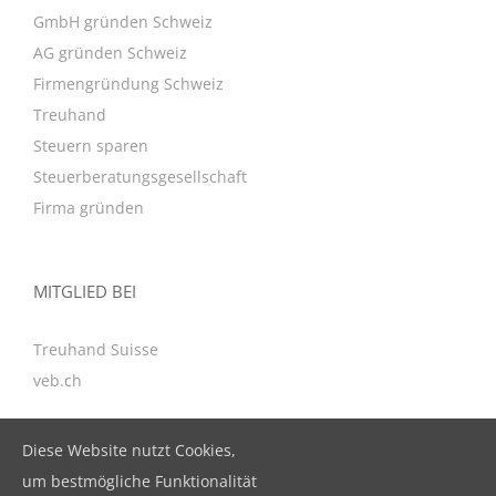
GmbH gründen Schweiz
AG gründen Schweiz
Firmengründung Schweiz
Treuhand
Steuern sparen
Steuerberatungsgesellschaft
Firma gründen
MITGLIED BEI
Treuhand Suisse
veb.ch
Diese Website nutzt Cookies,
KONTAKT
um bestmögliche Funktionalität