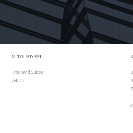
MITGLIED BEI
Treuhand Suisse
B
veb.ch
B
T
F
i