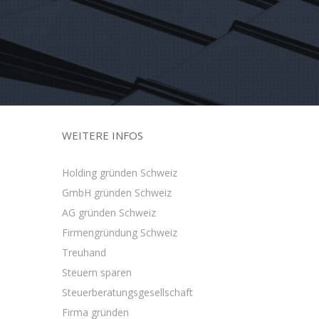
WEITERE INFOS
Holding gründen Schweiz
GmbH gründen Schweiz
AG gründen Schweiz
Firmengründung Schweiz
Treuhand
Steuern sparen
Steuerberatungsgesellschaft
Firma gründen