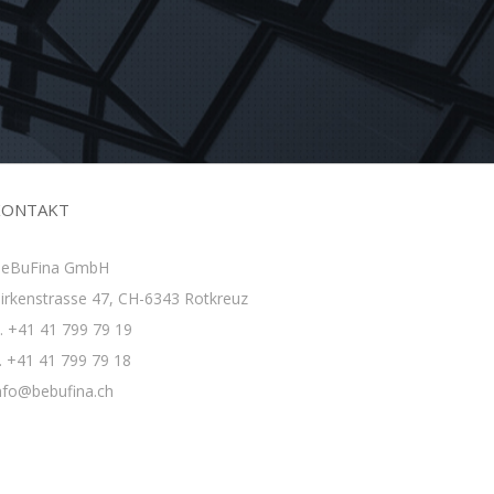
KONTAKT
eBuFina GmbH
irkenstrasse 47, CH-6343 Rotkreuz
. +41 41 799 79 19
. +41 41 799 79 18
nfo@bebufina.ch