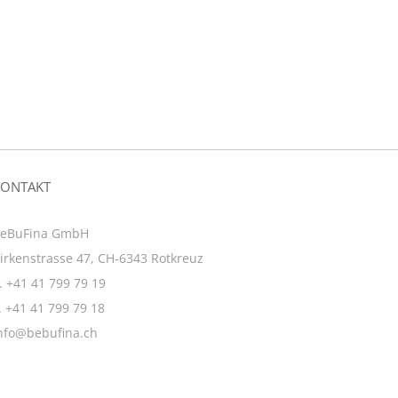
KONTAKT
eBuFina GmbH
irkenstrasse 47, CH-6343 Rotkreuz
. +41 41 799 79 19
. +41 41 799 79 18
nfo@bebufina.ch