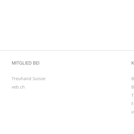
MITGLIED BEI
Treuhand Suisse
B
veb.ch
B
T
F
i