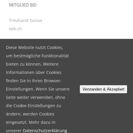
MITGLIED BEI
Treuhand Suisse
veb.ch
Diese Website nutzt Cookies,
KONTAKT
um bestmögliche Funktionalität
bieten zu können. Weitere
BeBuFina GmbH
Informationen über Cookies
Birkenstrasse 47, CH-6343 Rotkreuz
finden Sie in Ihren Browser-
T. +41 41 799 79 19
Einstellungen. Wenn Sie unsere
Verstanden & Akzeptiert
F. +41 41 799 79 18
Seite weiter verwenden, ohne
info@bebufina.ch
die Cookie-Einstellungen zu
ändern, werden Cookies
eingesetzt. Mehr dazu in
© Copyright
2026 BeBuFina GmbH |
Datenschutz
|
Impressum
unserer
Datenschutzerklärung