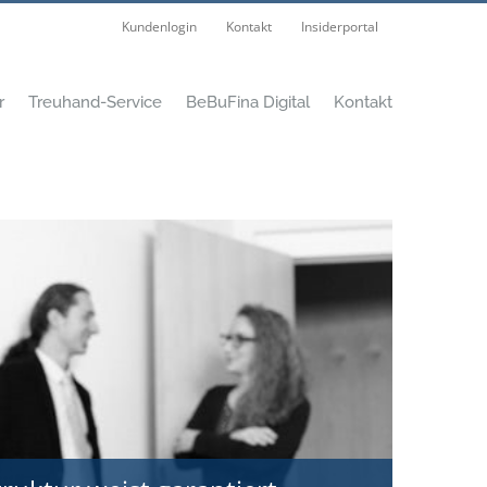
Kundenlogin
Kontakt
Insiderportal
r
Treuhand-Service
BeBuFina Digital
Kontakt