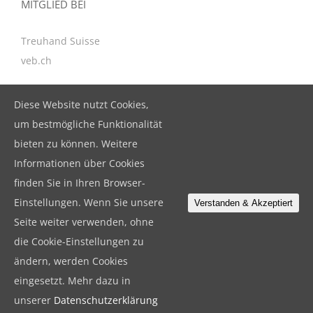
MITGLIED BEI
Treuhand Suisse
veb.ch
Diese Website nutzt Cookies,
KONTAKT
um bestmögliche Funktionalität
bieten zu können. Weitere
BeBuFina GmbH
Informationen über Cookies
Birkenstrasse 47, CH-6343 Rotkreuz
finden Sie in Ihren Browser-
T. +41 41 799 79 19
Einstellungen. Wenn Sie unsere
Verstanden & Akzeptiert
F. +41 41 799 79 18
Seite weiter verwenden, ohne
info@bebufina.ch
die Cookie-Einstellungen zu
ändern, werden Cookies
eingesetzt. Mehr dazu in
© Copyright
2026 BeBuFina GmbH |
Datenschutz
|
Impressum
unserer
Datenschutzerklärung